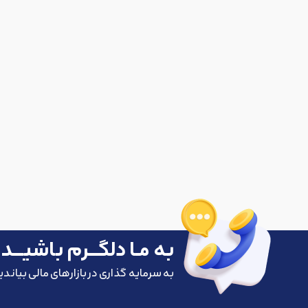
به مـا دلگـــرم باشیـــد!
به سرمایه گذاری در بازارهای مالی بیاند