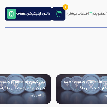
0
 / عضویت
اطلاعات بیشتر
دانلود اپلیکیشن coiniz
تون کوین (Toncoin) چیست؟ همه
تون کوین (ncoin
ه ارز دیجیتال تلگرام
چیز درباره ارز دیجیتال تلگرام
81
ید
بازدید